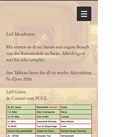
Léif Memberen,
Mir starten an di nei Saison mat engem Besuch
vun der Retromobile zu Paräis. Allerdéngs si
mer hei scho complet.
Am Tableau fannt der all eis weider Aktivitéiten
fir d'Joer 2026.
Léif Gréiss,
de Comité vum PCCL