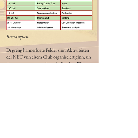
Remarquen:
Di gréng hannerluete Felder sinn Aktivitéiten
déi NET vun eisem Club organiséiert ginn, un
deene mer awer trotzdeem deelhuelen. Wien
bei der Sternenfahrt matmaache wëll ka sech
bei eisem President melle fir
Fahrgemeinschaften an/oder Aktioune « sur
Place » ze organiséieren.
Kuckt och vun Zäit zu Zäit op eis homepage
peugeotclassic.lu fir ëmmer up to date ze
bleiwen.